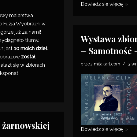
Dowiedz się więcej »
awy malarstwa
go
Fuzja Wyobraźni
w
górze już za nami!
Wystawa zbio
zyciągnęło tłumy.
– Samotność –
 jest
10 moich dzieł
.
h obrazów
został
przez
milakart.com
3 wr
nalazł się w zbiorach
ksponat!
y żarnowskiej
Dowiedz się więcej »