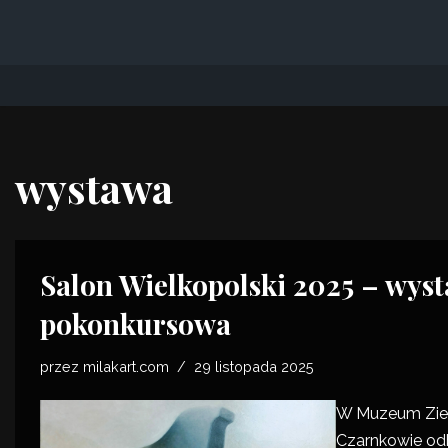
Przejdź
do
treści
wystawa
Salon Wielkopolski 2025 – wys
pokonkursowa
przez
milakart.com
29 listopada 2025
W
Muzeum Zie
Czarnkowie odb