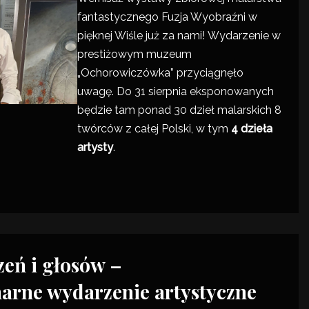
fantastycznego
Fuzja Wyobraźni
w
pięknej Wiśle już za nami!
Wydarzenie
w
prestiżowym muzeum
„Ochorowiczówka” przyciągnęło
uwagę. Do 31 sierpnia eksponowanych
będzie tam ponad 30 dzieł malarskich 8
twórców z całej Polski, w tym
4 dzieła
artysty
.
zeń i głosów –
narne wydarzenie artystyczne