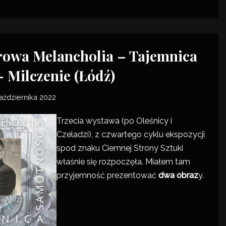
rowa Melancholia – Tajemnica
 Milczenie (Łódź)
aździernika 2022
Trzecia wystawa (po
Oleśnicy
i
Czeladzi
), z czwartego cyklu ekspozycji
spod znaku Ciemnej Strony Sztuki
właśnie się rozpoczęła. Miałem tam
przyjemność prezentować
dwa obraz
y.