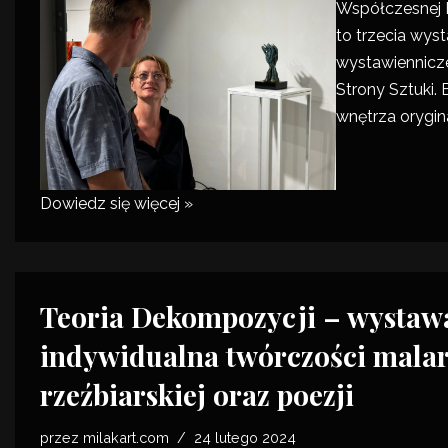
Współczesnej 
to trzecia wys
wystawiennicz
Strony Sztuki
.
wnętrza orygi
Dowiedz się więcej »
Teoria Dekompozycji – wystaw
indywidualna twórczości malars
rzeźbiarskiej oraz poezji
przez
milakart.com
24 lutego 2024