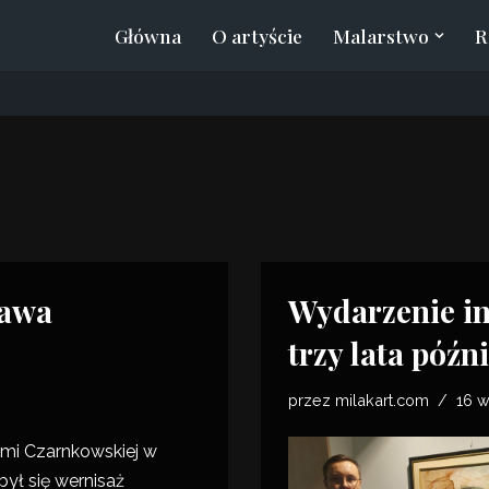
Główna
O artyście
Malarstwo
R
tawa
Wydarzenie i
trzy lata późn
przez
milakart.com
16 w
mi Czarnkowskiej
w
ył się wernisaż