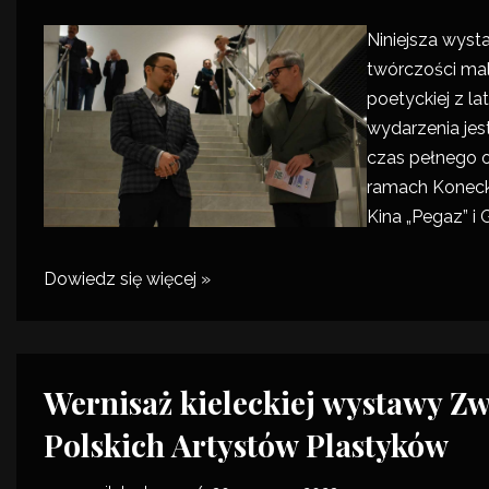
Niniejsza
wyst
twórczości malar
poetyckiej z la
wydarzenia jes
czas pełnego o
ramach
Koneck
Kina „Pegaz” i G
Dowiedz się więcej »
Wernisaż kieleckiej wystawy Z
Polskich Artystów Plastyków