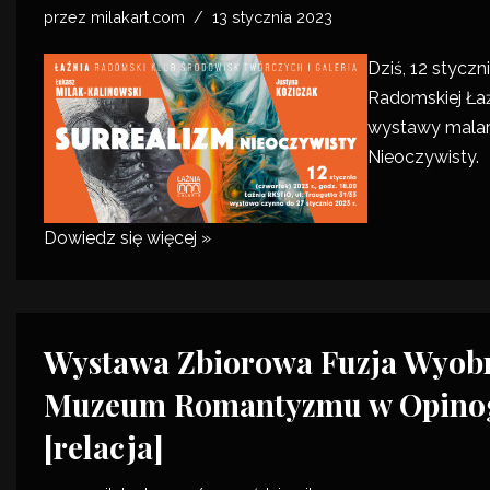
przez
milakart.com
13 stycznia 2023
Dziś, 12 styczn
Radomskiej Łaź
wystawy malar
Nieoczywisty.
Dowiedz się więcej »
Wystawa Zbiorowa Fuzja Wyob
Muzeum Romantyzmu w Opino
[relacja]