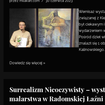
przez
milakart.com
30 czerwca 2023
Wernisaż wyst
związanej z Kie
był ciekawym 
wydarzeniem w 
Pośród dzieł w
znalazł się 1 o
Kalinowskiego.
Dowiedz się więcej »
Surrealizm Nieoczywisty – wys
malarstwa w Radomskiej Łaźni