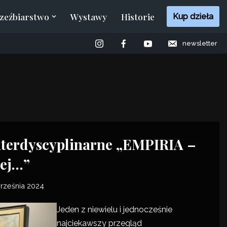
zeźbiarstwo
Wystawy
Historie
Kup dzieła
newsletter
nterdyscyplinarne „EMPIRIA –
iej…”
rześnia 2024
Jeden z niewielu i jednocześnie
najciekawszy przegląd