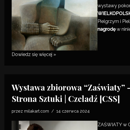
wystawy poko
WIELKOPOLSKI
Pielgrzym i Pie
nagrodę
w nini
Dowiedz się więcej »
Wystawa zbiorowa “Zaświaty” 
Strona Sztuki | Czeladź [CSS]
przez
milakart.com
14 czerwca 2024
ZAŚWIATY w
G