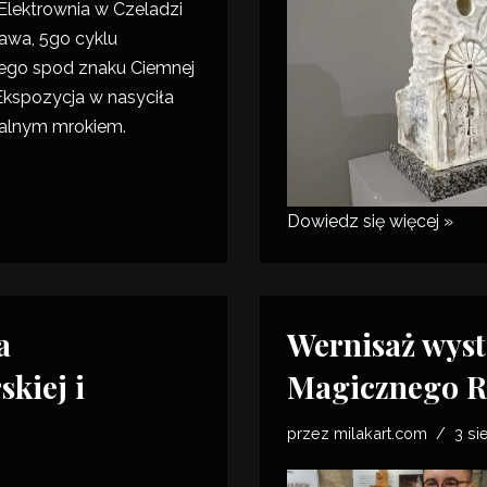
Elektrownia
w Czeladzi
tawa, 5go cyklu
ego spod znaku
Ciemnej
 Ekspozycja w nasyciła
nalnym mrokiem.
Dowiedz się więcej »
a
Wernisaż wys
kiej i
Magicznego R
przez
milakart.com
3 si