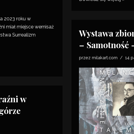
ia 2023 roku w
ni miał miejsce wernisaż
Wystawa zbio
stwa Surrealizm
– Samotność –
przez
milakart.com
14 p
raźni w
górze