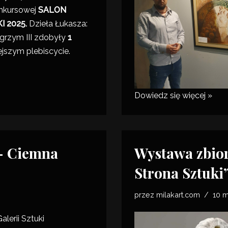
nkursowej
SALON
 2025.
Dzieła Łukasza:
lgrzym III zdobyły
1
ejszym plebiscycie.
Dowiedz się więcej »
– Ciemna
Wystawa zbio
Strona Sztuki
przez
milakart.com
10 
alerii Sztuki