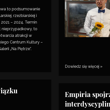
awa
to podsumowanie
skiej, rzeźbiarskiej i
t 2021 – 2024. Termin
t nieprzypadkowy, to
twarcia atrakcji w
iego Centrum Kultury
–
alerii „Na Piętrze”.
Dowiedz się więcej »
wiązku
Empiria spojr
interdyscypli