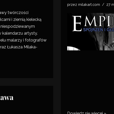
przez
milakart.com
27 m
awy twórczości
lcami i ziemią kielecką
i niespodziewanym
kalendarzu artysty.
ielu malarzy i fotografów
braz Łukasza Milaka-
tawa
Dowiedz się więcej »