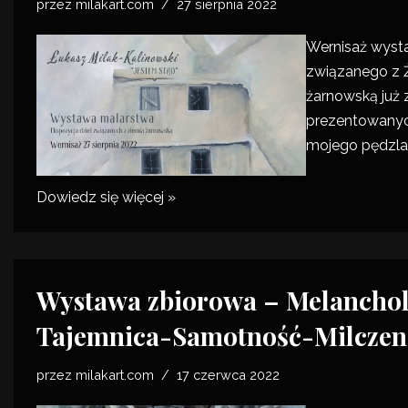
przez
milakart.com
27 sierpnia 2022
Wernisaż wys
związanego z 
żarnowską już 
prezentowanyc
mojego pędzla
Dowiedz się więcej »
Wystawa zbiorowa – Melanchol
Tajemnica-Samotność-Milczeni
przez
milakart.com
17 czerwca 2022