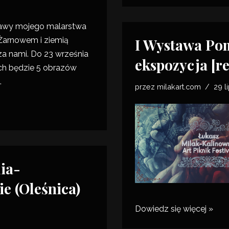
tawy mojego
malarstwa
I Wystawa Pom
Żarnowem i ziemią
za nami. Do 23 września
ekspozycja [re
h będzie 5 obrazów
.
przez
milakart.com
29 l
ia-
e (Oleśnica)
Dowiedz się więcej »