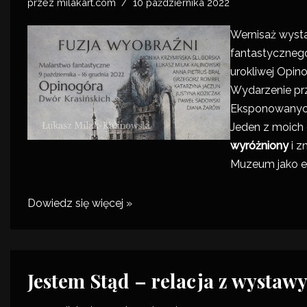
przez
milakart.com
10 października 2022
Wernisaż wyst
fantastyczne
urokliwej Opino
Wydarzenie
pr
Eksponowanych
Jeden z moic
wyróżniony
i z
Muzeum jako e
Dowiedz się więcej »
Jestem Stąd – relacja z wystaw