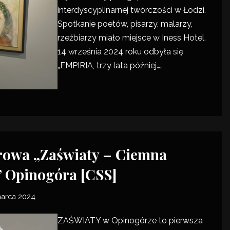
interdyscyplinarnej twórczości w Łodzi.
Spotkanie poetów, pisarzy, malarzy,
rzeźbiarzy miało miejsce w Iness Hotel.
14 września 2024 roku odbyła się
„
EMPIRIA, trzy lata później…
„
rowa „Zaświaty – Ciemna
” Opinogóra [CSS]
marca 2024
ZAŚWIATY w Opinogórze to pierwsza