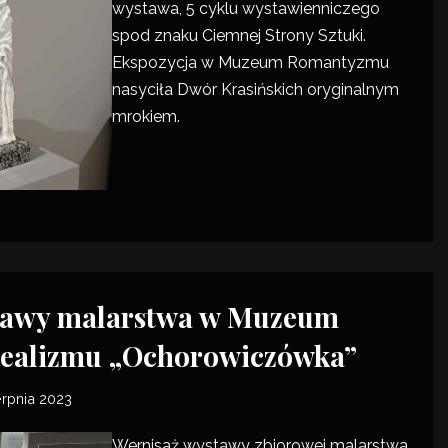
wystawa, 5 cyklu wystawienniczego
spod znaku Ciemnej Strony Sztuki.
Ekspozycja w
Muzeum Romantyzmu
nasyciła Dwór Krasińskich oryginalnym
mrokiem.
tawy malarstwa w Muzeum
ealizmu „Ochorowiczówka”
erpnia 2023
Wernisaż wystawy zbiorowej malarstwa