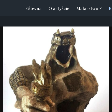
Główna
O artyście
Malarstwo
R