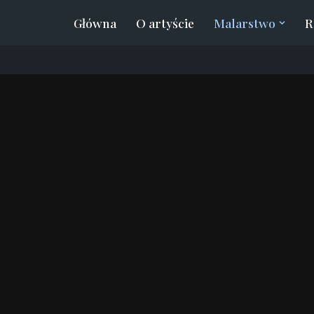
Główna
O artyście
Malarstwo
R