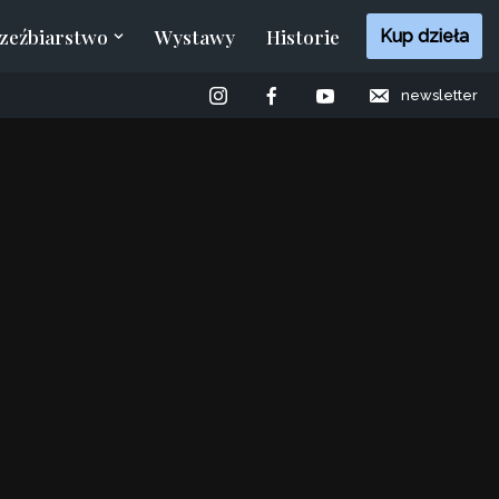
zeźbiarstwo
Wystawy
Historie
Kup dzieła
newsletter