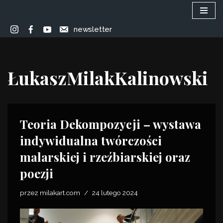
Przejdź
newsletter
do
treści
ŁukaszMilakKalinowski
Teoria Dekompozycji – wystawa
indywidualna twórczości
malarskiej i rzeźbiarskiej oraz
poezji
przez
milakart.com
24 lutego 2024